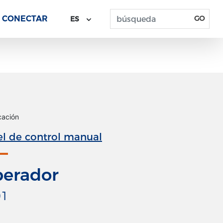
CONECTAR
GO
ES
icación
l de control manual
erador
01