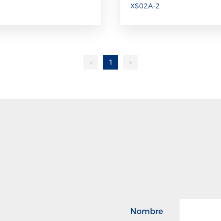
XS02A-2
<
1
>
Nombre